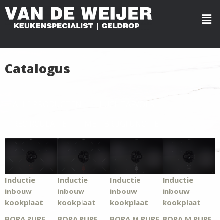
Catalogus
ALLE PRODUCTEN
LUCHTAFVOER
RECIRCULATIE
MET BRUGFUNCTIE
Inductie
Inductie
Inductie
Inductie
inbouw
inbouw
inbouw
inbouw
kookplaat
kookplaat
kookplaat
kookplaat
BORA PURE
BORA PURE
BORA M PURE
BORA M PURE