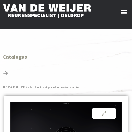
Catalogus
BORA M PURE inductie kookplaat – recirculatie