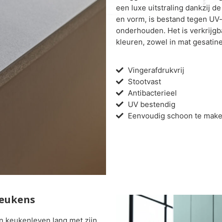
een luxe uitstraling dankzij de
en vorm, is bestand tegen UV-
onderhouden. Het is verkrijgba
kleuren, zowel in mat gesatin
Vingerafdrukvrij
Stootvast
Antibacterieel
UV bestendig
Eenvoudig schoon te mak
Keukens
n keukenleven lang met zijn