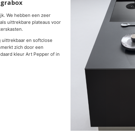
egrabox
lijk. We hebben een zeer
ls uittrekbare plateaus voor
kerskasten.
 uittrekbaar en softclose
nmerkt zich door een
ndaard kleur Art Pepper of in