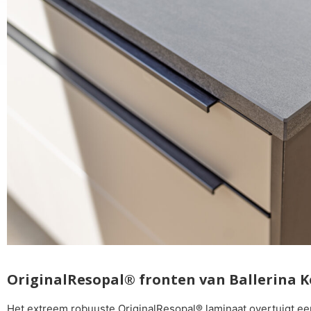
OriginalResopal® fronten van Ballerina 
Het extreem robuuste OriginalResopal® laminaat overtuigt ee