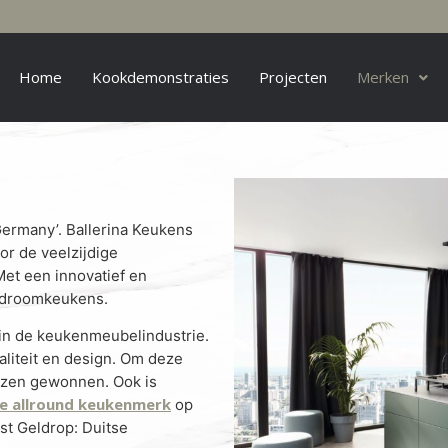
Home
Kookdemonstraties
Projecten
Merken
Germany’. Ballerina Keukens
r de veelzijdige
et een innovatief en
n droomkeukens.
 in de keukenmeubelindustrie.
liteit en design. Om deze
ijzen gewonnen. Ook is
e allround keukenmerk
op
st Geldrop: Duitse