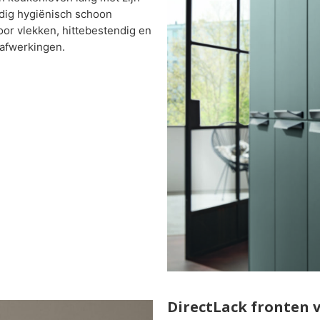
dig hygiënisch schoon
oor vlekken, hittebestendig en
n afwerkingen.
DirectLack fronten 