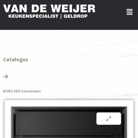
Catalogus
BORA XBO stoomoven