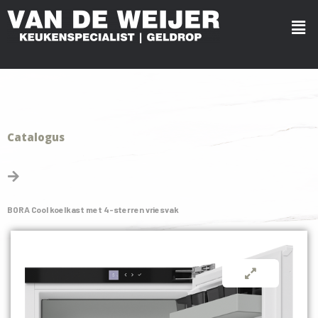
Catalogus
BORA Cool koelkast met 4-sterren vriesvak