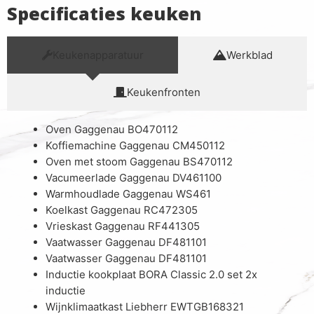
Specificaties keuken
Keukenapparatuur
Werkblad
Keukenfronten
Oven Gaggenau BO470112
Koffiemachine Gaggenau CM450112
Oven met stoom Gaggenau BS470112
Vacumeerlade Gaggenau DV461100
Warmhoudlade Gaggenau WS461
Koelkast Gaggenau RC472305
Vrieskast Gaggenau RF441305
Vaatwasser Gaggenau DF481101
Vaatwasser Gaggenau DF481101
Inductie kookplaat BORA Classic 2.0 set 2x
inductie
Wijnklimaatkast Liebherr EWTGB168321