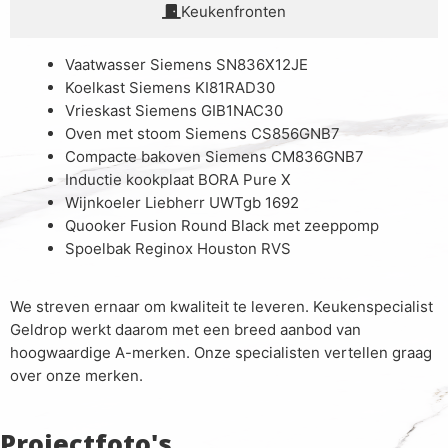
Keukenfronten
Vaatwasser Siemens SN836X12JE
Koelkast Siemens KI81RAD30
Vrieskast Siemens GIB1NAC30
Oven met stoom Siemens CS856GNB7
Compacte bakoven Siemens CM836GNB7
Inductie kookplaat BORA Pure X
Wijnkoeler Liebherr UWTgb 1692
Quooker Fusion Round Black met zeeppomp
Spoelbak Reginox Houston RVS
We streven ernaar om kwaliteit te leveren. Keukenspecialist
Geldrop werkt daarom met een breed aanbod van
hoogwaardige A-merken. Onze specialisten vertellen graag
over onze merken.
Projectfoto's