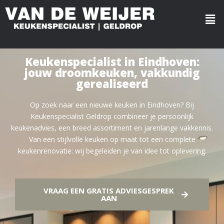
Keukenspecialist in Eindhoven:
jouw droomkeuken, vakkundig
gerealiseerd
Op zoek naar een nieuwe keuken in Eindhoven? Bij
Keukenspecialist Geldrop combineer je persoonlijk
keukenadvies, een breed assortiment en jarenlange vakkennis.
Van een stijlvolle keuken op maat tot een complete
keukenrenovatie: wij begeleiden je van idee tot oplevering.
VRAAG EEN GRATIS ADVIESGESPREK
AAN